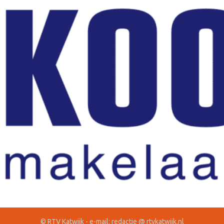
© RTV Katwijk - e-mail: redactie @ rtvkatwijk.nl