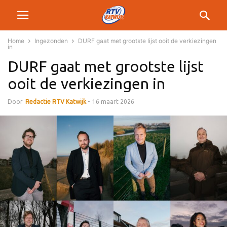
Home
Ingezonden
DURF gaat met grootste lijst ooit de verkiezingen
in
DURF gaat met grootste lijst
ooit de verkiezingen in
Door
Redactie RTV Katwijk
-
16 maart 2026