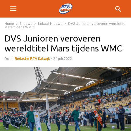
Home
Nieuws
Lokaal Nieuws
DVS Junioren veroveren wereldtitel
Mars tijdens WMC
DVS Junioren veroveren
wereldtitel Mars tijdens WMC
Door
Redactie RTV Katwijk
-
24 juli 2022