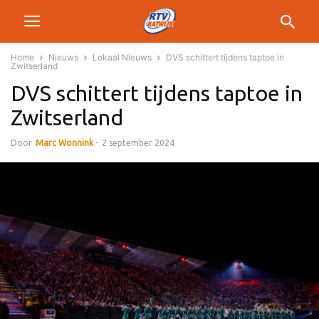
Home
Nieuws
Lokaal Nieuws
DVS schittert tijdens taptoe in
Zwitserland
DVS schittert tijdens taptoe in
Zwitserland
Door
Marc Wonnink
-
2 september 2024