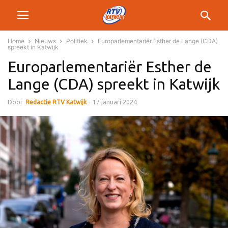
Home
Nieuws
Politiek
Europarlementariër Esther de Lange (CDA)
spreekt in Katwijk
Europarlementariër Esther de
Lange (CDA) spreekt in Katwijk
Door
Redactie RTV Katwijk
-
17 januari 2024