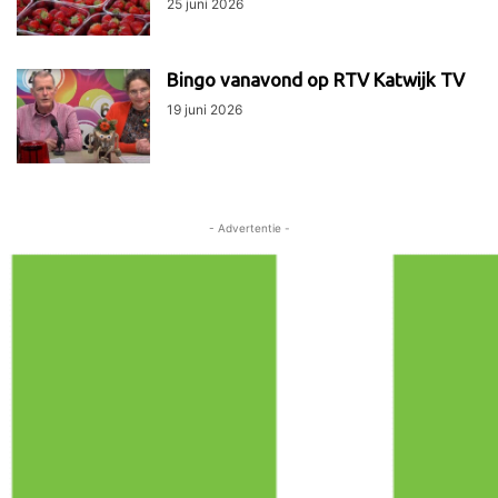
25 juni 2026
Bingo vanavond op RTV Katwijk TV
19 juni 2026
- Advertentie -