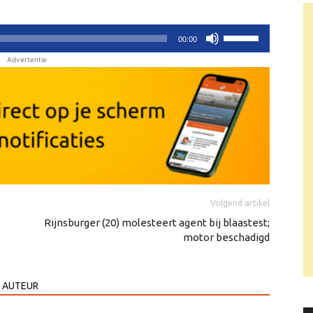
Gebruik
00:00
Omhoog/Omlaag
Advertentie
pijltoetsen
om
het
volume
te
verhogen
of
te
Volgend artikel
verlagen.
Rijnsburger (20) molesteert agent bij blaastest;
motor beschadigd
 AUTEUR