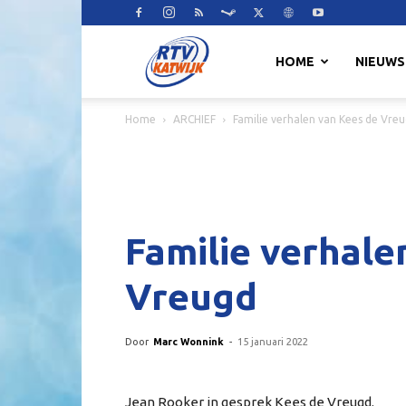
RTV
HOME
NIEUWS
Home
ARCHIEF
Familie verhalen van Kees de Vre
Katwijk
Familie verhale
Vreugd
Door
Marc Wonnink
-
15 januari 2022
Jean Rooker in gesprek Kees de Vreugd.