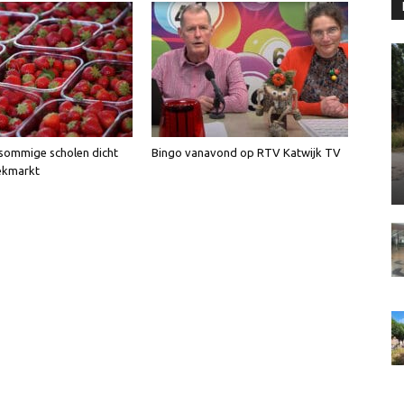
sommige scholen dicht
Bingo vanavond op RTV Katwijk TV
ekmarkt