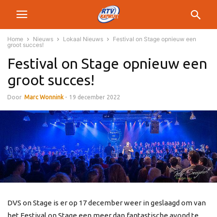
Home
Nieuws
Lokaal Nieuws
Festival on Stage opnieuw een
groot succes!
Festival on Stage opnieuw een
groot succes!
Door
Marc Wonnink
-
19 december 2022
DVS on Stage is er op 17 december weer in geslaagd om van
het Festival on Stage een meer dan fantastische avond te