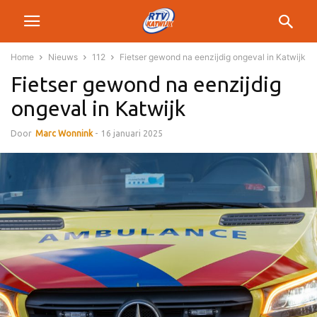
Home
Nieuws
112
Fietser gewond na eenzijdig ongeval in Katwijk
Fietser gewond na eenzijdig
ongeval in Katwijk
Door
Marc Wonnink
-
16 januari 2025