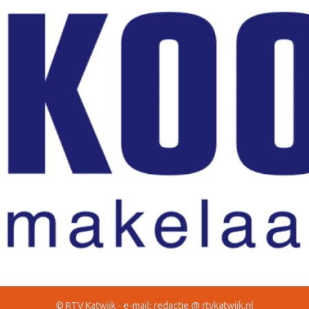
© RTV Katwijk - e-mail: redactie @ rtvkatwijk.nl