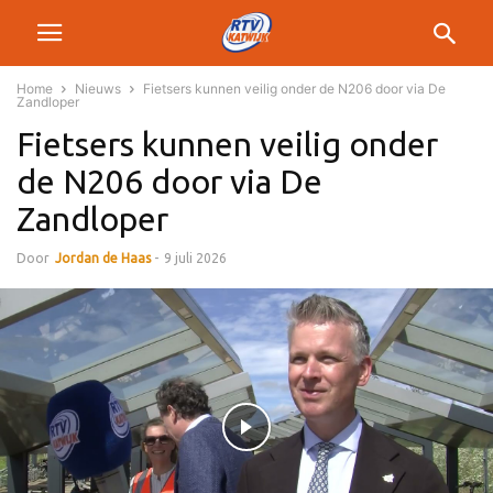
Home
Nieuws
Fietsers kunnen veilig onder de N206 door via De
Zandloper
Fietsers kunnen veilig onder
de N206 door via De
Zandloper
Door
Jordan de Haas
-
9 juli 2026