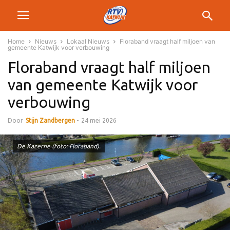
Home
Nieuws
Lokaal Nieuws
Floraband vraagt half miljoen van
gemeente Katwijk voor verbouwing
Floraband vraagt half miljoen
van gemeente Katwijk voor
verbouwing
Door
Stijn Zandbergen
-
24 mei 2026
De Kazerne (foto: Floraband).