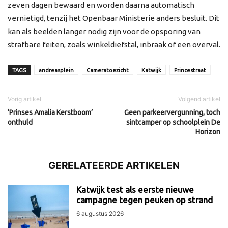
zeven dagen bewaard en worden daarna automatisch
vernietigd, tenzij het Openbaar Ministerie anders besluit. Dit
kan als beelden langer nodig zijn voor de opsporing van
strafbare feiten, zoals winkeldiefstal, inbraak of een overval.
TAGS
andreasplein
Cameratoezicht
Katwijk
Princestraat
Vorig artikel
Volgend artikel
‘Prinses Amalia Kerstboom’
Geen parkeervergunning, toch
onthuld
sintcamper op schoolplein De
Horizon
GERELATEERDE ARTIKELEN
Katwijk test als eerste nieuwe
campagne tegen peuken op strand
6 augustus 2026