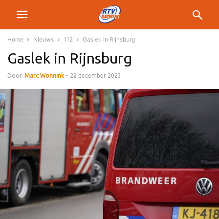
Home
Nieuws
112
Gaslek in Rijnsburg
Gaslek in Rijnsburg
Door
Marc Wonnink
-
22 december 2023