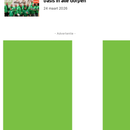
basis in álle dorpen
24 maart 2026
- Advertentie -