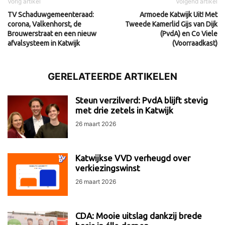
Vorig artikel
Volgend artikel
TV Schaduwgemeenteraad:
Armoede Katwijk Uit! Met
corona, Valkenhorst, de
Tweede Kamerlid Gijs van Dijk
Brouwerstraat en een nieuw
(PvdA) en Co Viele
afvalsysteem in Katwijk
(Voorraadkast)
GERELATEERDE ARTIKELEN
Steun verzilverd: PvdA blijft stevig
met drie zetels in Katwijk
26 maart 2026
Katwijkse VVD verheugd over
verkiezingswinst
26 maart 2026
CDA: Mooie uitslag dankzij brede