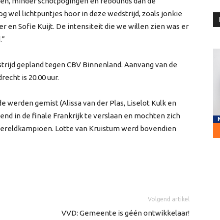
egen, minder schotpogingen en rebounds dan de
g wel lichtpuntjes hoor in deze wedstrijd, zoals jonkie
n Sofie Kuijt. De intensiteit die we willen zien was er
.”
trijd gepland tegen CBV Binnenland. Aanvang van de
echt is 20.00 uur.
e werden gemist (Alissa van der Plas, Liselot Kulk en
end in de finale Frankrijk te verslaan en mochten zich
s wereldkampioen. Lotte van Kruistum werd bovendien
Volgend artikel
VVD: Gemeente is géén ontwikkelaar!