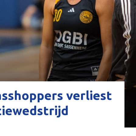
asshoppers verliest
iewedstrijd