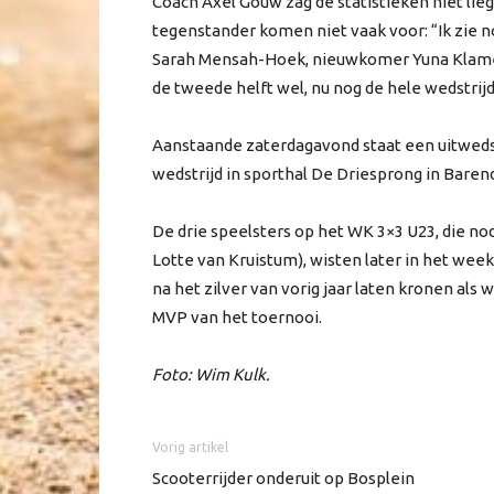
Coach Axel Gouw zag de statistieken niet li
tegenstander komen niet vaak voor: “Ik zie no
Sarah Mensah-Hoek, nieuwkomer Yuna Klamer e
de tweede helft wel, nu nog de hele wedstrijd
Aanstaande zaterdagavond staat een uitweds
wedstrijd in sporthal De Driesprong in Barendr
De drie speelsters op het WK 3×3 U23, die nod
Lotte van Kruistum), wisten later in het week
na het zilver van vorig jaar laten kronen al
MVP van het toernooi.
Foto: Wim Kulk.
Vorig artikel
Scooterrijder onderuit op Bosplein