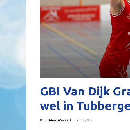
GBI Van Dijk Gr
wel in Tubberg
Door
Marc Wonnink
-
5 mei 2025