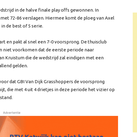
trijd in de halve finale play offs gewonnen. In
met 72-86 verslagen. Hiermee komt de ploeg van Axel
n de best of 5 serie.
rt en pakt al snel een 7-0 voorsprong. De thuisclub
n niet voorkomen dat de eerste periode naar
an Kruistum die de wedstrijd zal eindigen met een
allend gelden.
 voor dat GBI Van Dijk Grasshoppers de voorsprong
t, die met 4 uit 4 drietjes in deze periode het vizier op
tstand.
Advertentie