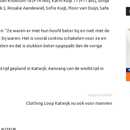
 van Kruistum 18 (+14 reb), Karin Kuijt 17 (+11 ass), Sonja
ijk 3, Rosalie Aandewiel, Sofie Kuijt, Floor van Duijn, Safa
: “Ze waren er met hun hoofd beter bij en niet met de
et bij waren. Het is vooral continu schakelen voor ze en
selen en dat is stukken beter opgepakt dan de vorige
ijd gepland in Katwijk. Aanvang van de wedstrijd in
Volgend artikel
Clothing Loop Katwijk nu ook voor mannen
 AUTEUR