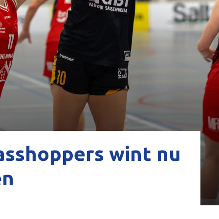
asshoppers wint nu
en