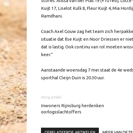
Scores: Alissa van der Plas 19 (+10 reb), Lotte
Kuijt 17, Liselot Kulk 8, Fleur Kuijt 4, Mia Hord
Ramdhani.
Coach Axel Gouw zag het team zich herpakken
situatie dat Ilse Kuijt en Noor Driessen er ni
dat is lastig. Ook continu van rol moeten wis
keer.”
Aanstaande woensdag 7 mei staat de 4e wedstr
sporthal Cleijn Duin is 20.30 uur.
Vorig artikel
Inwoners Rijnsburg herdenken
oorlogsslachtoffers
GERELATEERDE ARTIKELEN
MEER VAN DEZE