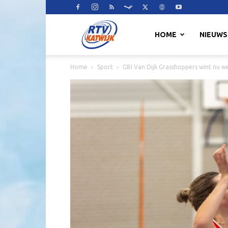
RTV
HOME
NIEUWS
Home
Sport
GBI Van Dijk Grasshoppers wint nu w
Katwijk