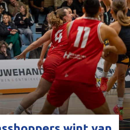
asshoppers wint van