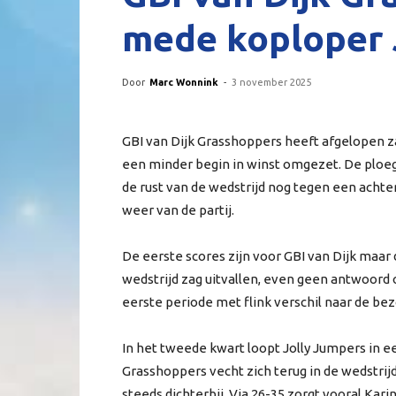
mede koploper 
Door
Marc Wonnink
-
3 november 2025
GBI van Dijk Grasshoppers heeft afgelopen z
een minder begin in winst omgezet. De ploeg
de rust van de wedstrijd nog tegen een achte
weer van de partij.
De eerste scores zijn voor GBI van Dijk maar 
wedstrijd zag uitvallen, even geen antwoord 
eerste periode met flink verschil naar de be
In het tweede kwart loopt Jolly Jumpers in ee
Grasshoppers vecht zich terug in de wedstr
steeds dichterbij. Via 26-35 zorgt vooral Kar