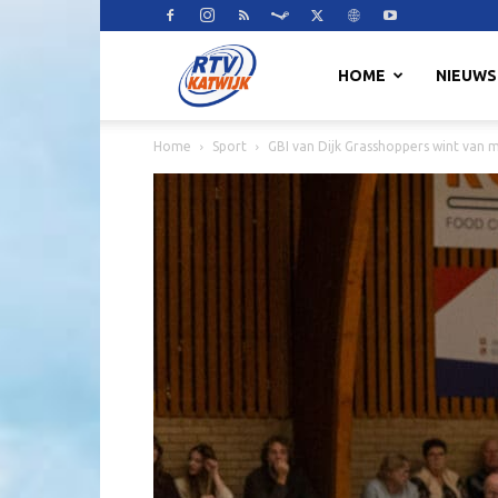
RTV
HOME
NIEUWS
Home
Sport
GBI van Dijk Grasshoppers wint van 
Katwijk