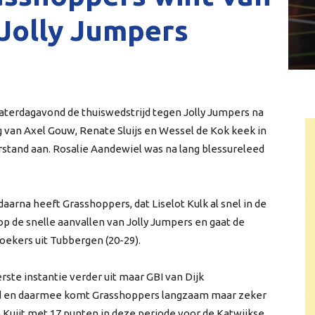
Jolly Jumpers
aterdagavond de thuiswedstrijd tegen Jolly Jumpers na
 van Axel Gouw, Renate Sluijs en Wessel de Kok keek in
rstand aan. Rosalie Aandewiel was na lang blessureleed
daarna heeft Grasshoppers, dat Liselot Kulk al snel in de
op de snelle aanvallen van Jolly Jumpers en gaat de
zoekers uit Tubbergen (20-29).
rste instantie verder uit maar GBI van Dijk
ijd en daarmee komt Grasshoppers langzaam maar zeker
in Kuijt met 17 punten in deze periode voor de Katwijkse