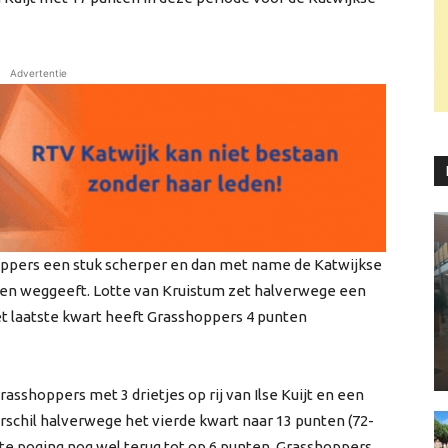
Advertentie
hoppers een stuk scherper en dan met name de Katwijkse
ten weggeeft. Lotte van Kruistum zet halverwege een
het laatste kwart heeft Grasshoppers 4 punten
asshoppers met 3 drietjes op rij van Ilse Kuijt en een
verschil halverwege het vierde kwart naar 13 punten (72-
te poging nog wel terug tot op 6 punten. Grasshoppers