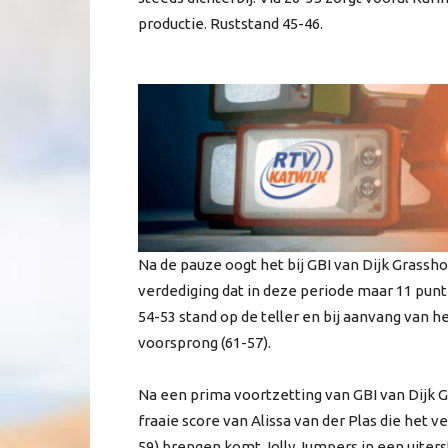
productie. Ruststand 45-46.
Na de pauze oogt het bij GBI van Dijk Grass
verdediging dat in deze periode maar 11 pun
54-53 stand op de teller en bij aanvang van 
voorsprong (61-57).
Na een prima voortzetting van GBI van Dijk Gr
fraaie score van Alissa van der Plas die het 
59) brengen komt Jolly Jumpers in een uiters