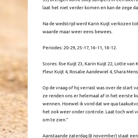
laat het niet verder komen en kan de zege daa
Na de wedstrijd werd Karin Kuijt verkozen to
waarde maar weer eens bewees.
Periodes: 20-29, 25-17, 16-11, 18-12.
Scores: Ilse Kuijt 23, Karin Kuijt 22, Lotte van 
Fleur Kuijt 4, Rosalie Aandewiel 4, Shara Mens
Op de vraag of hij verrast was over de start v
ze renden ons er helemaal af in het eerste k
wennen. Hoewel ik vond dat we qua taakuitv
het ook weer onder controle. Laat toch wel vo
om te zien.”
Aanstaande zaterdag (8 november) staat een