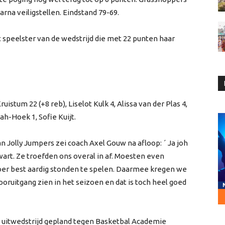
rna veiligstellen. Eindstand 79-69.
t speelster van de wedstrijd die met 22 punten haar
Kruistum 22 (+8 reb), Liselot Kulk 4, Alissa van der Plas 4,
ah-Hoek 1, Sofie Kuijt.
an Jolly Jumpers zei coach Axel Gouw na afloop: ´ Ja joh
wart. Ze troefden ons overal in af. Moesten even
oer best aardig stonden te spelen. Daarmee kregen we
oruitgang zien in het seizoen en dat is toch heel goed
 uitwedstrijd gepland tegen Basketbal Academie