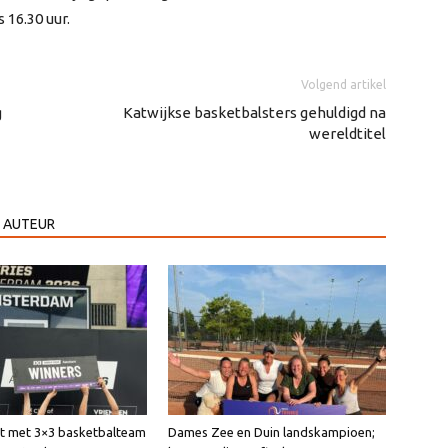
 16.30 uur.
Volgend artikel
g
Katwijkse basketbalsters gehuldigd na
wereldtitel
 AUTEUR
int met 3×3 basketbalteam
Dames Zee en Duin landskampioen;