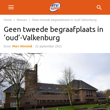
Home
Nieuws
Geen tweede begraafplaats in ‘oud’-Valkenburg
Geen tweede begraafplaats in
‘oud’-Valkenburg
Door
Marc Wonnink
-
22 september 2022