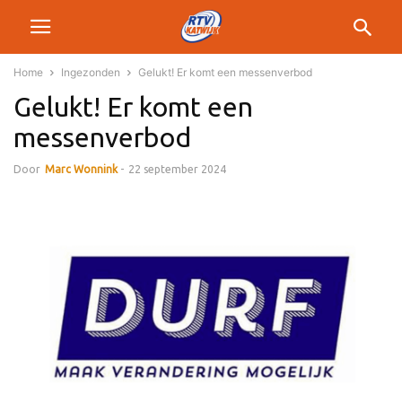
Home
Ingezonden
Gelukt! Er komt een messenverbod
Gelukt! Er komt een
messenverbod
Door
Marc Wonnink
-
22 september 2024