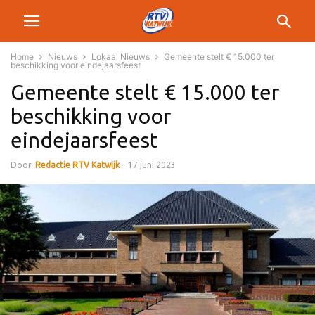
Home
Nieuws
Lokaal Nieuws
Gemeente stelt € 15.000 ter
beschikking voor eindejaarsfeest
Gemeente stelt € 15.000 ter
beschikking voor
eindejaarsfeest
Door
Redactie RTV Katwijk
-
17 juni 2023