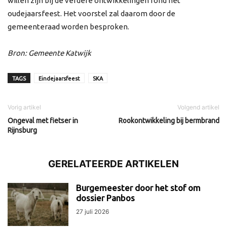
willen zijn bij de verdere ontwikkelingen rond het
oudejaarsfeest. Het voorstel zal daarom door de
gemeenteraad worden besproken.
Bron: Gemeente Katwijk
TAGS
Eindejaarsfeest
SKA
Vorig artikel
Volgend artikel
Ongeval met fietser in
Rookontwikkeling bij bermbrand
Rijnsburg
GERELATEERDE ARTIKELEN
Burgemeester door het stof om
dossier Panbos
27 juli 2026