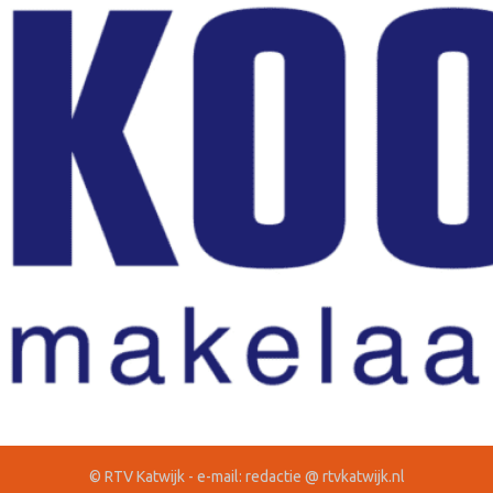
© RTV Katwijk - e-mail: redactie @ rtvkatwijk.nl