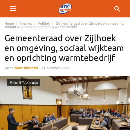
Home
Nieuws
Politiek
Gemeenteraad over Zijlhoek en omgeving,
sociaal wijkteam en oprichting warmtebedrijf
Gemeenteraad over Zijlhoek
en omgeving, sociaal wijkteam
en oprichting warmtebedrijf
Door
Marc Wonnink
-
31 oktober 2025
Foto: RTV Katwijk