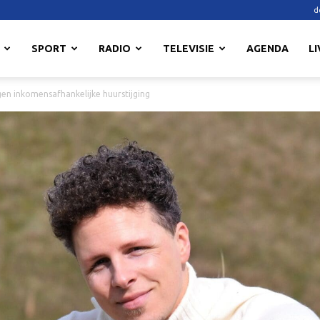
d
SPORT
RADIO
TELEVISIE
AGENDA
LI
n inkomensafhankelijke huurstijging