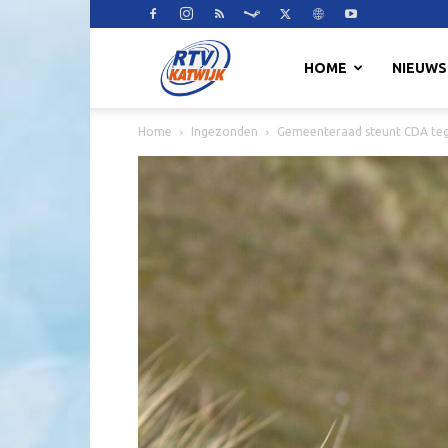
RTV
HOME
NIEUWS
Home
Ingezonden
Gemeenteraad steunt CDA tege
Katwijk