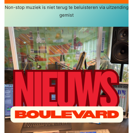
e
Non-stop muziek is niet terug te beluisteren via uitzending
e
r
gemist
l
e
r