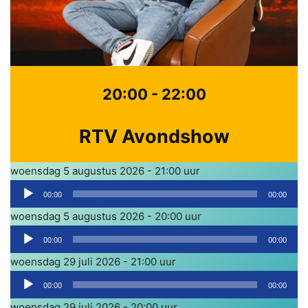
20:00 - 22:00
RTV Avondshow
woensdag 5 augustus 2026 - 21:00 uur
A
00:00
00:00
u
woensdag 5 augustus 2026 - 20:00 uur
d
A
i
00:00
00:00
u
o
woensdag 29 juli 2026 - 21:00 uur
d
s
A
i
00:00
00:00
p
u
o
woensdag 29 juli 2026 - 20:00 uur