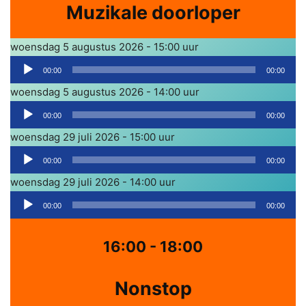
Muzikale doorloper
woensdag 5 augustus 2026 - 15:00 uur
A
00:00
00:00
u
woensdag 5 augustus 2026 - 14:00 uur
d
A
i
00:00
00:00
u
o
woensdag 29 juli 2026 - 15:00 uur
d
s
A
i
00:00
00:00
p
u
o
woensdag 29 juli 2026 - 14:00 uur
e
d
s
A
l
i
00:00
00:00
p
u
e
o
e
d
r
s
16:00 - 18:00
l
i
p
e
o
e
Nonstop
r
s
l
p