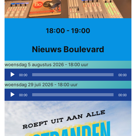
18:00 - 19:00
Nieuws Boulevard
woensdag 5 augustus 2026 - 18:00 uur
A
00:00
00:00
u
woensdag 29 juli 2026 - 18:00 uur
d
A
i
00:00
00:00
u
o
d
s
i
p
o
e
s
l