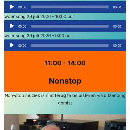
d
A
i
00:00
00:00
u
o
woensdag 29 juli 2026 - 10:00 uur
d
s
A
i
00:00
00:00
p
u
o
woensdag 29 juli 2026 - 9:00 uur
e
d
s
A
l
i
00:00
00:00
p
u
e
o
e
d
r
s
11:00 - 14:00
l
i
p
e
o
e
Nonstop
r
s
l
p
e
Non-stop muziek is niet terug te beluisteren via uitzending
e
r
gemist
l
e
r