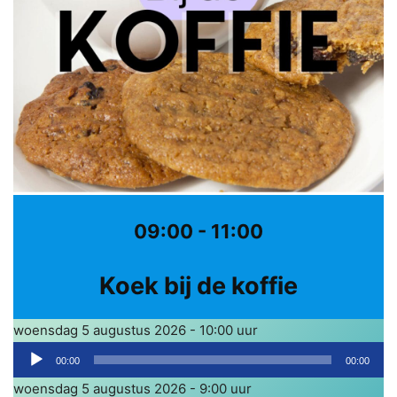
09:00 - 11:00
Koek bij de koffie
woensdag 5 augustus 2026 - 10:00 uur
A
00:00
00:00
u
woensdag 5 augustus 2026 - 9:00 uur