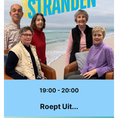
p
e
e
r
l
e
r
19:00 - 20:00
Roept Uit...