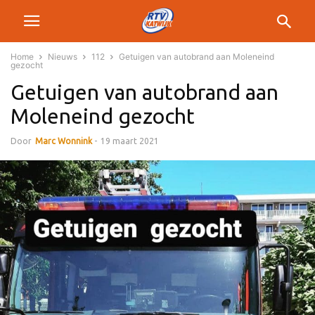
Home
Nieuws
112
Getuigen van autobrand aan Moleneind
gezocht
Getuigen van autobrand aan
Moleneind gezocht
Door
Marc Wonnink
-
19 maart 2021