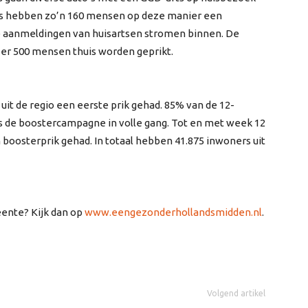
ls hebben zo’n 160 mensen op deze manier een
e aanmeldingen van huisartsen stromen binnen. De
eer 500 mensen thuis worden geprikt.
it de regio een eerste prik gehad. 85% van de 12-
 is de boostercampagne in volle gang. Tot en met week 12
boosterprik gehad. In totaal hebben 41.875 inwoners uit
eente? Kijk dan op
www.eengezonderhollandsmidden.nl
.
Volgend artikel