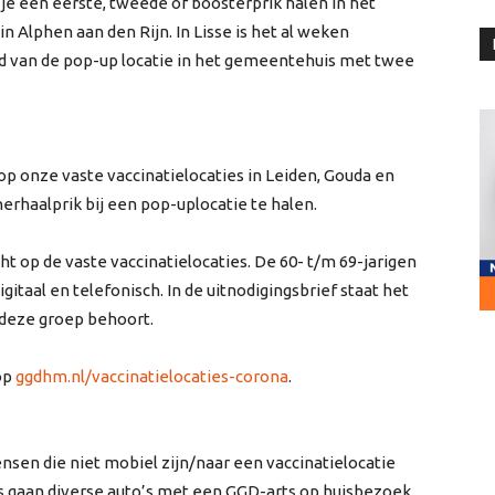
 je een eerste, tweede of boosterprik halen in het
 Alphen aan den Rijn. In Lisse is het al weken
jd van de pop-up locatie in het gemeentehuis met twee
p onze vaste vaccinatielocaties in Leiden, Gouda en
herhaalprik bij een pop-uplocatie te halen.
t op de vaste vaccinatielocaties. De 60- t/m 69-jarigen
taal en telefonisch. In de uitnodigingsbrief staat het
 deze groep behoort.
 op
ggd
hm.nl/vaccinatielocaties-corona
.
sen die niet mobiel zijn/naar een vaccinatielocatie
s gaan diverse auto’s met een
GGD
-arts op huisbezoek