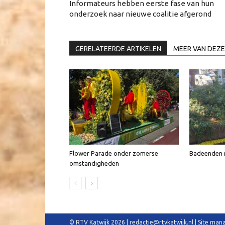
Informateurs hebben eerste fase van hun
onderzoek naar nieuwe coalitie afgerond
GERELATEERDE ARTIKELEN
MEER VAN DEZE
Flower Parade onder zomerse
Badeenden n
omstandigheden
© RTV Katwijk 2026 | redactie@rtvkatwijk.nl | Site m