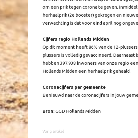
om een prik tegen corona te geven. Inmidde
herhaalprik (2e booster) gekregen en nieuw
verwachting is dat voor eind april nog ongev
Cijfers regio Hollands Midden
Op dit moment heeft 86% van de 12-plussers u
plussers is volledig gevaccineerd. Daarnaast
hebben 397.938 inwoners van onze regio een 
Hollands Midden een herhaalprik gehaald.
Coronacijfers per gemeente
Benieuwd naar de coronacijfers in jouw gem
Bron:
GGD Hollands Midden
Vorig artikel