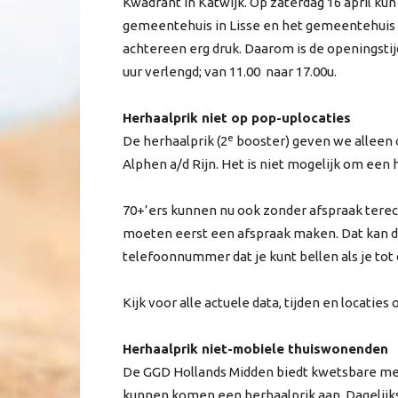
Kwadrant in Katwijk. Op zaterdag 16 april kun
gemeentehuis in Lisse en het gemeentehuis in
achtereen erg druk. Daarom is de openingsti
uur verlengd; van 11.00 naar 17.00u.
Herhaalprik niet op pop-uplocaties
e
De herhaalprik (2
booster) geven we alleen o
Alphen a/d Rijn. Het is niet mogelijk om een 
70+’ers kunnen nu ook zonder afspraak terech
moeten eerst een afspraak maken. Dat kan digi
telefoonnummer dat je kunt bellen als je tot
Kijk voor alle actuele data, tijden en locaties
Herhaalprik niet-mobiele thuiswonenden
De
GGD
Hollands Midden biedt kwetsbare men
kunnen komen een herhaalprik aan. Dagelijk