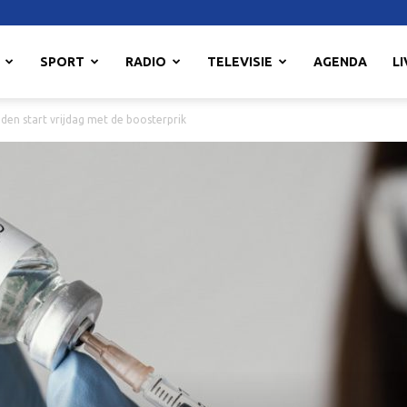
SPORT
RADIO
TELEVISIE
AGENDA
LI
den start vrijdag met de boosterprik