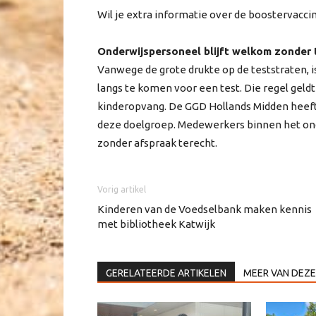
Wil je extra informatie over de boostervacci
Onderwijspersoneel blijft welkom zonder
Vanwege de grote drukte op de teststraten, 
langs te komen voor een test. Die regel geld
kinderopvang. De GGD Hollands Midden heeft d
deze doelgroep. Medewerkers binnen het ond
zonder afspraak terecht.
Vorig artikel
Kinderen van de Voedselbank maken kennis
met bibliotheek Katwijk
GERELATEERDE ARTIKELEN
MEER VAN DEZE