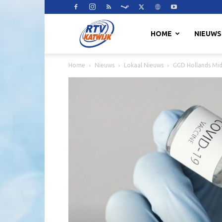
RTV
HOME
NIEUWS
Home
Nieuws
Lokaal Nieuws
GGD Hollands Mid
Katwijk