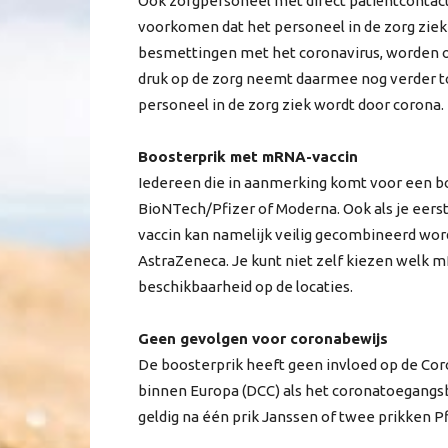
Ook zorgpersoneel met direct patiëntcontact
voorkomen dat het personeel in de zorg zie
besmettingen met het coronavirus, worden
druk op de zorg neemt daarmee nog verder t
personeel in de zorg ziek wordt door corona.
Boosterprik met mRNA-vaccin
Iedereen die in aanmerking komt voor een b
BioNTech/Pfizer of Moderna. Ook als je eer
vaccin kan namelijk veilig gecombineerd wor
AstraZeneca. Je kunt niet zelf kiezen welk mRN
beschikbaarheid op de locaties.
Geen gevolgen voor coronabewijs
De boosterprik heeft geen invloed op de Co
binnen Europa (DCC) als het coronatoegangsbe
geldig na één prik Janssen of twee prikken 