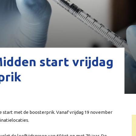
idden start vrijdag
prik
e start met de boosterprik. Vanaf vrijdag 19 november
natielocaties.
volgt de leeftijdsgroep van 60 tot en met 79 jaar. De