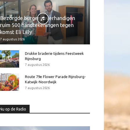
Bezorgde burgers overhandigen
ruim 500 handtekeningen tegen
komst Eli Lilly
7 augustus 2026
Drukke braderie tijdens Feestweek
Rijnsburg
7 augustus 2026
Route 79e Flower Parade Rijnsburg-
Katwijk-Noordwijk
7 augustus 2026
Nu op de Radio