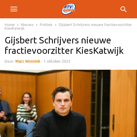
Home
Nieuws
Politiek
Gijsbert Schrijvers nieuwe fractievoorzitter
KiesKatwijk
Gijsbert Schrijvers nieuwe
fractievoorzitter KiesKatwijk
Door
Marc Wonnink
-
1 oktober 2025