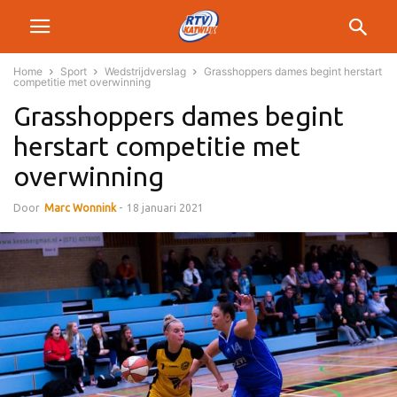
Home
Sport
Wedstrijdverslag
Grasshoppers dames begint herstart
competitie met overwinning
Grasshoppers dames begint
herstart competitie met
overwinning
Door
Marc Wonnink
-
18 januari 2021