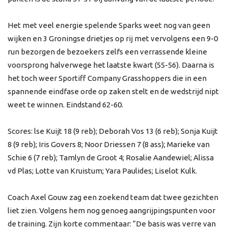
Het met veel energie spelende Sparks weet nog van geen
wijken en 3 Groningse drietjes op rij met vervolgens een 9-0
run bezorgen de bezoekers zelfs een verrassende kleine
voorsprong halverwege het laatste kwart (55-56). Daarna is
het toch weer Sportiff Company Grasshoppers die in een
spannende eindfase orde op zaken stelt en de wedstrijd nipt
weet te winnen. Eindstand 62-60.
Scores: lse Kuijt 18 (9 reb); Deborah Vos 13 (6 reb); Sonja Kuijt
8 (9 reb); Iris Govers 8; Noor Driessen 7 (8 ass); Marieke van
Schie 6 (7 reb); Tamlyn de Groot 4; Rosalie Aandewiel; Alissa
vd Plas; Lotte van Kruistum; Yara Paulides; Liselot Kulk.
Coach Axel Gouw zag een zoekend team dat twee gezichten
liet zien. Volgens hem nog genoeg aangrijpingspunten voor
de training. Zijn korte commentaar: “De basis was verre van