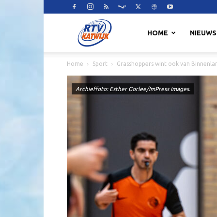
RTV
HOME
NIEUWS
Home
Sport
Grasshoppers wint ook van Binnenla
Katwijk
Archieffoto: Esther Gorlee/ImPress Images.