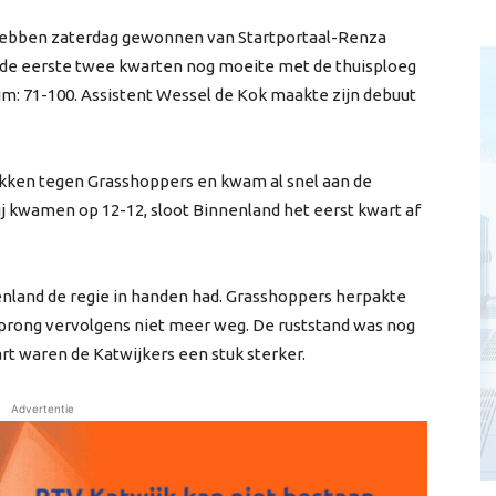
hebben zaterdag gewonnen van Startportaal-Renza
n de eerste twee kwarten nog moeite met de thuisploeg
im: 71-100. Assistent Wessel de Kok maakte zijn debuut
okken tegen Grasshoppers en kwam al snel aan de
ij kwamen op 12-12, sloot Binnenland het eerst kwart af
nenland de regie in handen had. Grasshoppers herpakte
sprong vervolgens niet meer weg. De ruststand was nog
art waren de Katwijkers een stuk sterker.
Advertentie