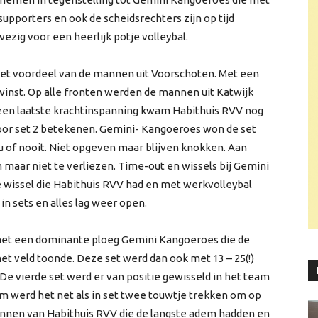
supporters en ook de scheidsrechters zijn op tijd
ezig voor een heerlijk potje volleybal.
 het voordeel van de mannen uit Voorschoten. Met een
winst. Op alle fronten werden de mannen uit Katwijk
et een laatste krachtinspanning kwam Habithuis RVV nog
voor set 2 betekenen. Gemini- Kangoeroes won de set
u of nooit. Niet opgeven maar blijven knokken. Aan
m maar niet te verliezen. Time-out en wissels bij Gemini
e wissel die Habithuis RVV had en met werkvolleybal
in sets en alles lag weer open.
et een dominante ploeg Gemini Kangoeroes die de
t veld toonde. Deze set werd dan ook met 13 – 25(!)
 vierde set werd er van positie gewisseld in het team
m werd het net als in set twee touwtje trekken om op
nnen van Habithuis RVV die de langste adem hadden en