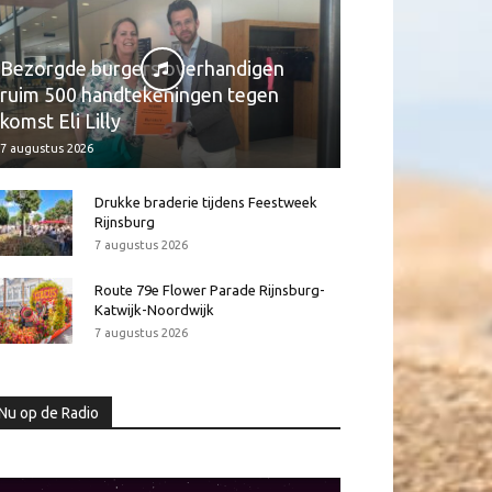
Bezorgde burgers overhandigen
ruim 500 handtekeningen tegen
komst Eli Lilly
7 augustus 2026
Drukke braderie tijdens Feestweek
Rijnsburg
7 augustus 2026
Route 79e Flower Parade Rijnsburg-
Katwijk-Noordwijk
7 augustus 2026
Nu op de Radio