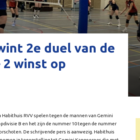
int 2e duel van de
– 2 winst op
n Habithuis RVV spelen tegen de mannen van Gemini
topdivisie B en het zijn de nummer 10 tegen de nummer
oorschoten. De schrijvende pers is aanwezig. Habithuis
fnemen in tegenstelling tot Gemini Kangoeroes die met