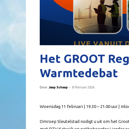
Het GROOT Reg
Warmtedebat
Door
Jaap Schaap
-
8 februari 2026
Woensdag 11 februari | 19.30 – 21.00 uur | Inlo
Omroep Sleutelstad nodigt u uit om het Gro
met RTV Katwijk en netbeheerder Liander or