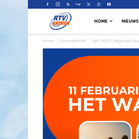
RTV
HOME
NIEUWS
Home
Omroepbericht
Het GROOT Regionaal Wa
Katwijk