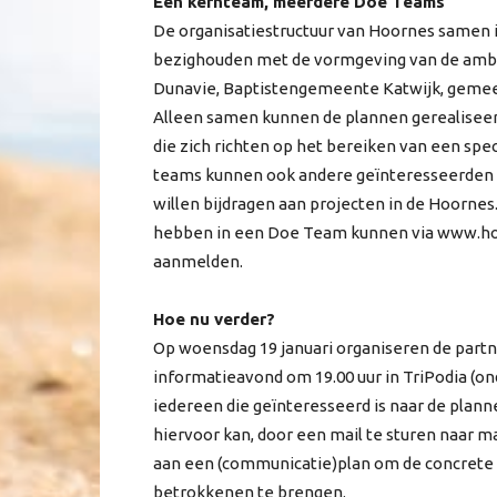
Een kernteam, meerdere Doe Teams
De organisatiestructuur van Hoornes samen i
bezighouden met de vormgeving van de ambit
Dunavie, Baptistengemeente Katwijk, gemeent
Alleen samen kunnen de plannen gerealisee
die zich richten op het bereiken van een spec
teams kunnen ook andere geïnteresseerden p
willen bijdragen aan projecten in de Hoornes
hebben in een Doe Team kunnen via www.hoo
aanmelden.
Hoe nu verder?
Op woensdag 19 januari organiseren de part
informatieavond om 19.00 uur in TriPodia (
iedereen die geïnteresseerd is naar de plan
hiervoor kan, door een mail te sturen naar
aan een (communicatie)plan om de concrete d
betrokkenen te brengen.