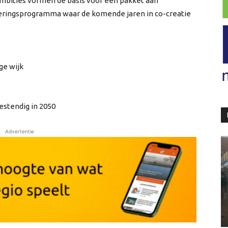
ambities vormen de basis voor een pakket aan
oeringsprogramma waar de komende jaren in co-creatie
e wijk
estendig in 2050
Advertentie