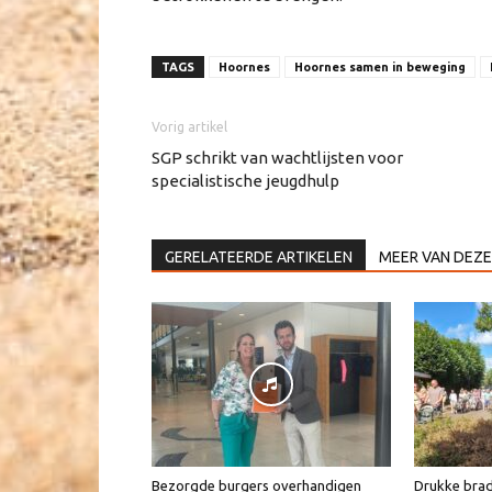
TAGS
Hoornes
Hoornes samen in beweging
Vorig artikel
SGP schrikt van wachtlijsten voor
specialistische jeugdhulp
GERELATEERDE ARTIKELEN
MEER VAN DEZE
Bezorgde burgers overhandigen
Drukke brad