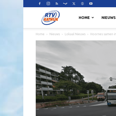
RTV
HOME
NIEUWS
Home
Nieuws
Lokaal Nieuws
Hoornes samen in
Katwijk