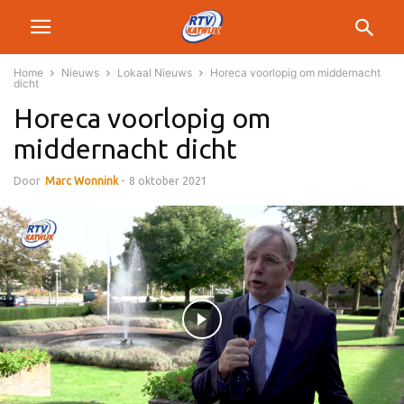
Home
Nieuws
Lokaal Nieuws
Horeca voorlopig om middernacht
dicht
Horeca voorlopig om
middernacht dicht
Door
Marc Wonnink
-
8 oktober 2021