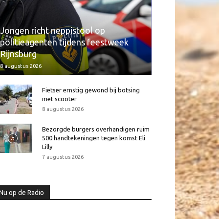
Jongen richt neppistool op
politieagenten tijdens feestweek
Rijnsburg
8 augustus 2026
Fietser ernstig gewond bij botsing
met scooter
8 augustus 2026
Bezorgde burgers overhandigen ruim
500 handtekeningen tegen komst Eli
Lilly
7 augustus 2026
Nu op de Radio