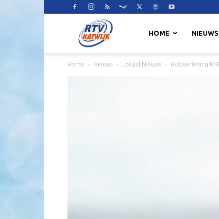
RTV
HOME
NIEUWS
Home
Nieuws
Lokaal Nieuws
Hulpverlening KN
Katwijk