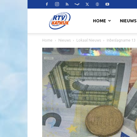
RTV
HOME
NIEUWS
Home
Nieuws
Lokaal Nieuws
Inbeslagname 13 
Katwijk