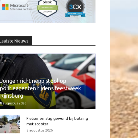
Laatste Nieuws
Jongen richt neppistool op
politieagenten tijdens feestweek
Rijnsburg
8 augustus 2026
Fietser ernstig gewond bij botsing
met scooter
8 augustus 2026