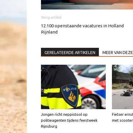
Vorig artikel
12.100 openstaande vacatures in Holland
Rijnland
GERELATEERDE ARTIKELEN
MEER VAN DEZE
Jongen richt neppistool op
Fietser erns
politieagenten tijdens feestweek
met scooter
Rijnsburg