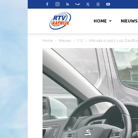
RTV
HOME
NIEUWS
Home
Nieuws
112
Inbraak in auto’s op Zandb
Katwijk