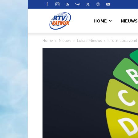
RTV
HOME
NIEUWS
Home
Nieuws
Lokaal Nieuws
Informatieavond 
Katwijk