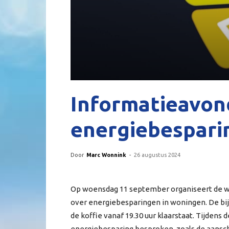
Informatieavon
energiebespari
Door
Marc Wonnink
-
26 augustus 2024
Op woensdag 11 september organiseert de 
over energiebesparingen in woningen. De bij
de koffie vanaf 19.30 uur klaarstaat. Tijden
energiebesparing besproken, zoals de aans