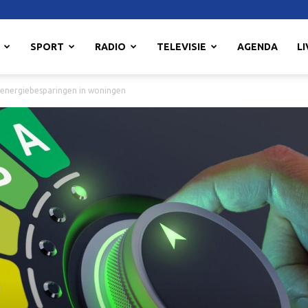
SPORT
RADIO
TELEVISIE
AGENDA
LI
energiebesparingen in woningen