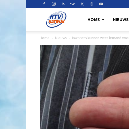
RTV
HOME
NIEUWS
Home
Nieuws
Inwoners kunnen weer iemand voor
Katwijk