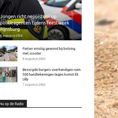
Jongen richt neppistool op
politieagenten tijdens feestweek
Rijnsburg
8 augustus 2026
Fietser ernstig gewond bij botsing
met scooter
8 augustus 2026
Bezorgde burgers overhandigen ruim
500 handtekeningen tegen komst Eli
Lilly
7 augustus 2026
Nu op de Radio