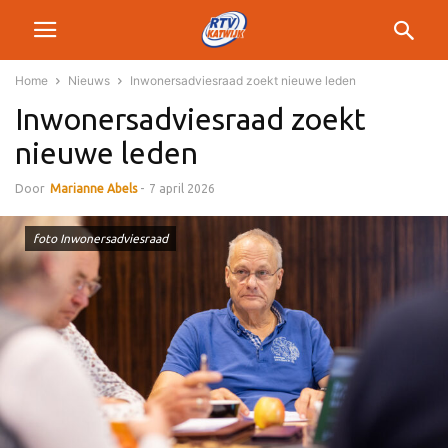
Home
Nieuws
Inwonersadviesraad zoekt nieuwe leden
Inwonersadviesraad zoekt
nieuwe leden
Door
Marianne Abels
-
7 april 2026
foto Inwonersadviesraad