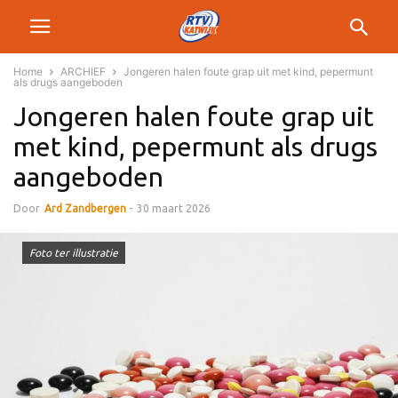
Home
ARCHIEF
Jongeren halen foute grap uit met kind, pepermunt
als drugs aangeboden
Jongeren halen foute grap uit
met kind, pepermunt als drugs
aangeboden
Door
Ard Zandbergen
-
30 maart 2026
Foto ter illustratie