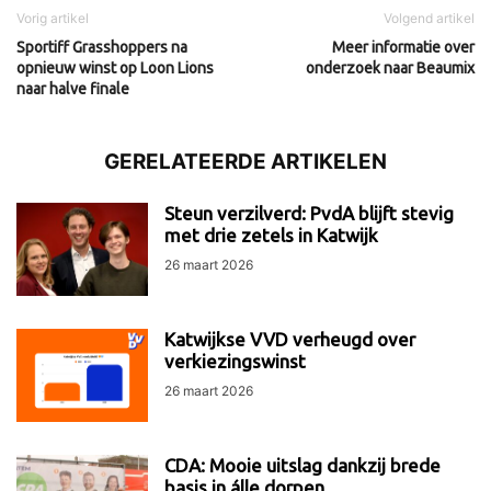
Vorig artikel
Volgend artikel
Sportiff Grasshoppers na
Meer informatie over
opnieuw winst op Loon Lions
onderzoek naar Beaumix
naar halve finale
GERELATEERDE ARTIKELEN
Steun verzilverd: PvdA blijft stevig
met drie zetels in Katwijk
26 maart 2026
Katwijkse VVD verheugd over
verkiezingswinst
26 maart 2026
CDA: Mooie uitslag dankzij brede
basis in álle dorpen