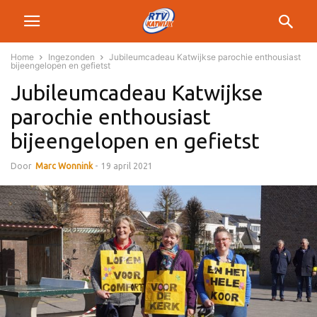
Home
Ingezonden
Jubileumcadeau Katwijkse parochie enthousiast
bijeengelopen en gefietst
Jubileumcadeau Katwijkse
parochie enthousiast
bijeengelopen en gefietst
Door
Marc Wonnink
-
19 april 2021