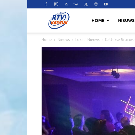
RTV
HOME
NIEUWS
Home
Nieuws
Lokaal Nieuws
Kattukse Brainwe
Katwijk