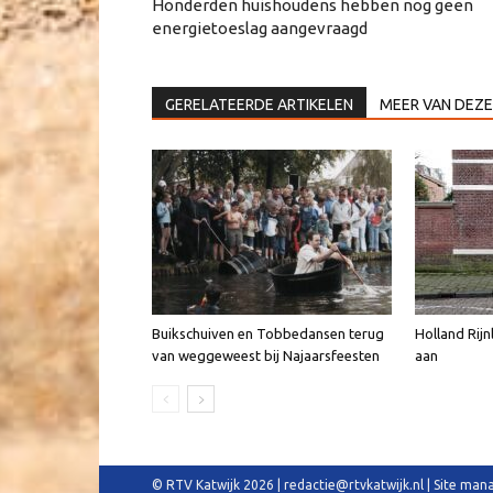
Honderden huishoudens hebben nog geen
energietoeslag aangevraagd
GERELATEERDE ARTIKELEN
MEER VAN DEZE
Buikschuiven en Tobbedansen terug
Holland Rijn
van weggeweest bij Najaarsfeesten
aan
© RTV Katwijk 2026 | redactie@rtvkatwijk.nl | Site m