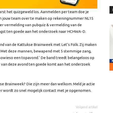
rst het quizgeweld los. Aanmelden per team doe je
van jouw team over te maken op rekeningnummer NL15
nder vermelding van pubquiz & vermelding van de
ngst ten goede aan het onderzoek naar HCHWA-D.
nd van de Kattukse Brainweek met Let’s Folk. Zij maken
am. ‘Met deze mannen, bewapend met 5 stemmige zang,
je sowieso een topavond.’ De band treedt belangeloos op
t van deze avond ten goede komt aan het onderzoek
ukse Brainweek? Die zijn meer dan welkom. Meld je actie
er wordt zo snel mogelijk contact met je opgenomen.
Volgend artikel