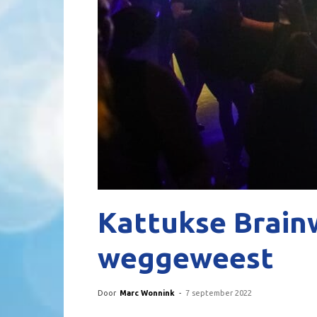
Kattukse Brain
weggeweest
Door
Marc Wonnink
-
7 september 2022