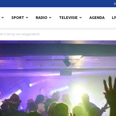
d
SPORT
RADIO
TELEVISIE
AGENDA
LI
ek is terug van weggeweest