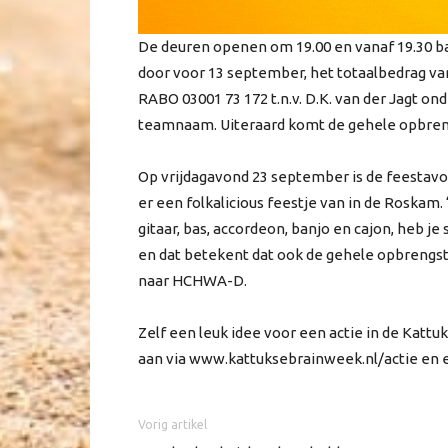
De deuren openen om 19.00 en vanaf 19.30 ba
door voor 13 september, het totaalbedrag 
RABO 03001 73 172 t.n.v. D.K. van der Jagt o
teamnaam. Uiteraard komt de gehele opbre
Op vrijdagavond 23 september is de feestavo
er een folkalicious feestje van in de Rosk
gitaar, bas, accordeon, banjo en cajon, heb 
en dat betekent dat ook de gehele opbrengs
naar HCHWA-D.
Zelf een leuk idee voor een actie in de Katt
aan via www.kattuksebrainweek.nl/actie en 
Vorig artikel