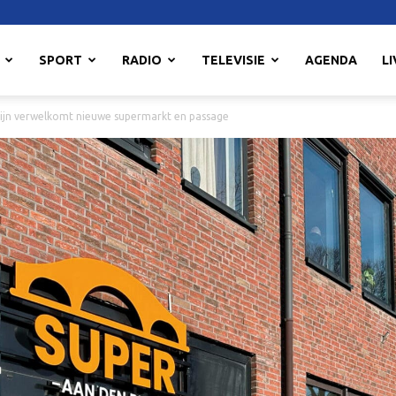
SPORT
RADIO
TELEVISIE
AGENDA
LI
Rijn verwelkomt nieuwe supermarkt en passage