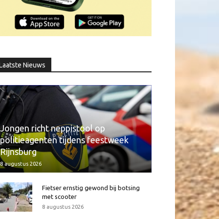
Laatste Nieuws
Jongen richt neppistool op
politieagenten tijdens feestweek
Rijnsburg
8 augustus 2026
Fietser ernstig gewond bij botsing
met scooter
8 augustus 2026