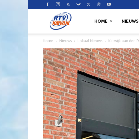
RTV
HOME
NIEUWS
Home
Nieuws
Lokaal Nieuws
Katwijk aan den 
Katwijk