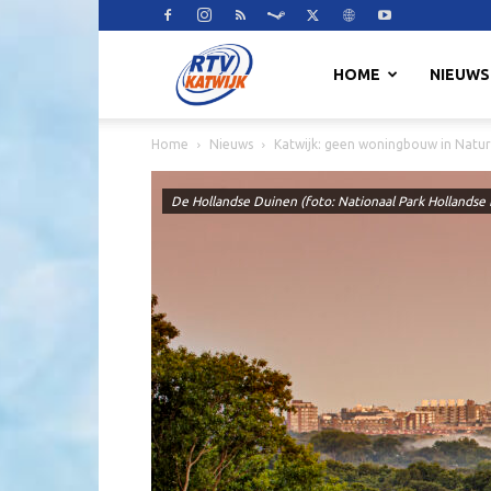
RTV
HOME
NIEUWS
Home
Nieuws
Katwijk: geen woningbouw in Natu
Katwijk
De Hollandse Duinen (foto: Nationaal Park Hollandse