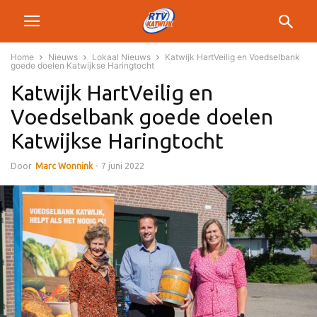
Home
Nieuws
Lokaal Nieuws
Katwijk HartVeilig en Voedselbank
goede doelen Katwijkse Haringtocht
Katwijk HartVeilig en
Voedselbank goede doelen
Katwijkse Haringtocht
Door
Marc Wonnink
-
7 juni 2022