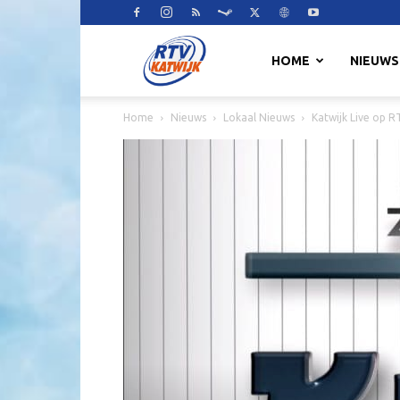
RTV
HOME
NIEUWS
Home
Nieuws
Lokaal Nieuws
Katwijk Live op R
Katwijk