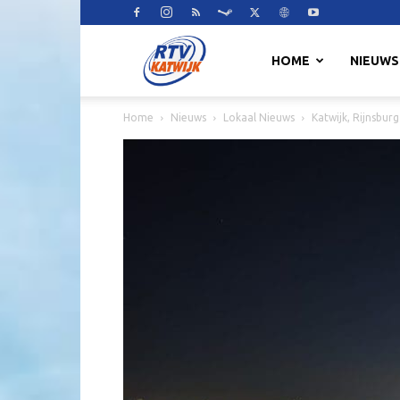
RTV
HOME
NIEUWS
Home
Nieuws
Lokaal Nieuws
Katwijk, Rijnsbur
Katwijk