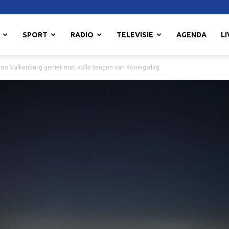
SPORT
RADIO
TELEVISIE
AGENDA
LI
g en Valkenburg geniet met volle teugen van Koningsdag