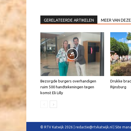
GERELATEERDE ARTIKELEN
MEER VAN DEZE
Bezorgde burgers overhandigen
Drukke brad
ruim 500 handtekeningen tegen
Rijnsburg
komst Eli Lilly
© RTV Katwijk 2026 | redactie@rtvkatwijk.nl | Site m