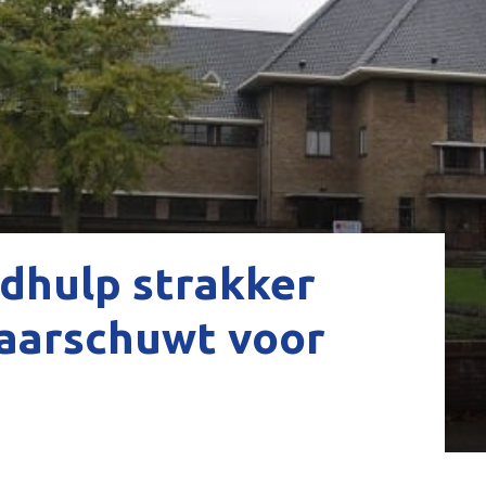
gdhulp strakker
waarschuwt voor