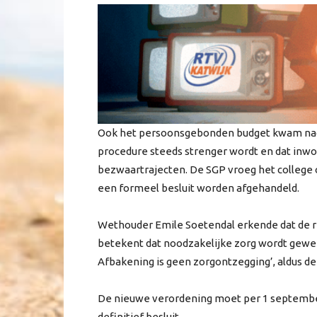
Ook het persoonsgebonden budget kwam nadru
procedure steeds strenger wordt en dat inwo
bezwaartrajecten. De SGP vroeg het college o
een formeel besluit worden afgehandeld.
Wethouder Emile Soetendal erkende dat de re
betekent dat noodzakelijke zorg wordt gewei
Afbakening is geen zorgontzegging’, aldus d
De nieuwe verordening moet per 1 septembe
definitief besluit.