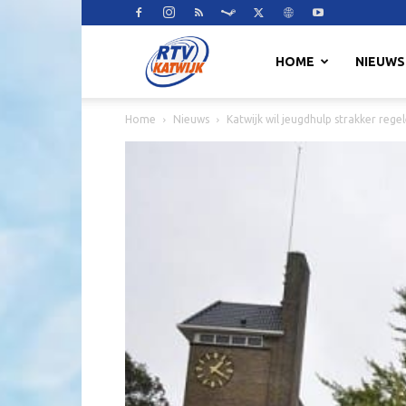
RTV
HOME
NIEUWS
Home
Nieuws
Katwijk wil jeugdhulp strakker reg
Katwijk