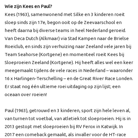
Wie zijn Kees en Paul?
Kees (1963), samenwonend met Silke en 3 kinderen roeit
sloep sinds zijn 17e, begon ooit op de Zeevaarschool en
heeft daarna bij diverse teams in heel Nederland geroeid.
Van Deca Dutch (Alkmaar) via Stad Kampen naar de Brielse
Roeiclub, en sinds zijn verhuizing naar Zeeland vele jaren bij
Team Seahorse (Kortgene) en momenteel roeit Kees bij
Sloeproeien Zeeland (Kortgene). Hij heeft alles wel een keer
meegemaakt tijdens de vele races in Nederland – waaronder
16 x Harlingen-Terschelling – en de Great River Race Londen.
Er staat nog één ultieme roei uitdaging op zijn lijst; een
oceaan over roeien!
Paul (1963), getrouwd en 3 kinderen, sport zijn hele leven al,
van turnen tot voetbal, van atletiek tot sloeproeien. Hij is in
2013 gestopt met sloeproeien bij RV Ferox in Katwijk. In
2017 een comeback gemaakt, als invaller voor de HT-race