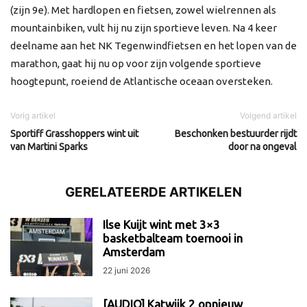
(zijn 9e). Met hardlopen en fietsen, zowel wielrennen als
mountainbiken, vult hij nu zijn sportieve leven. Na 4 keer
deelname aan het NK Tegenwindfietsen en het lopen van de
marathon, gaat hij nu op voor zijn volgende sportieve
hoogtepunt, roeiend de Atlantische oceaan oversteken.
Vorig artikel
Volgend artikel
Sportiff Grasshoppers wint uit
Beschonken bestuurder rijdt
van Martini Sparks
door na ongeval
GERELATEERDE ARTIKELEN
Ilse Kuijt wint met 3×3
basketbalteam toernooi in
Amsterdam
22 juni 2026
[AUDIO] Katwijk 2 opnieuw