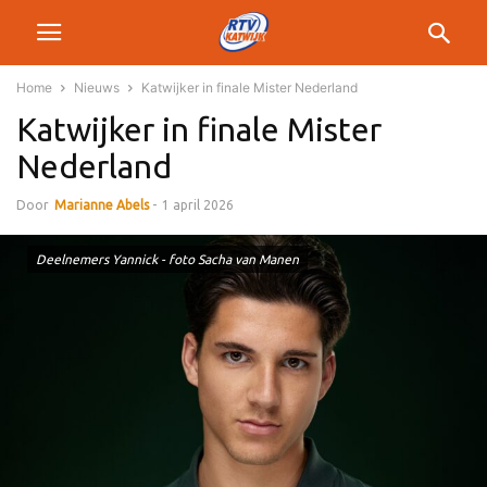
Home
Nieuws
Katwijker in finale Mister Nederland
Katwijker in finale Mister
Nederland
Door
Marianne Abels
-
1 april 2026
Deelnemers Yannick - foto Sacha van Manen